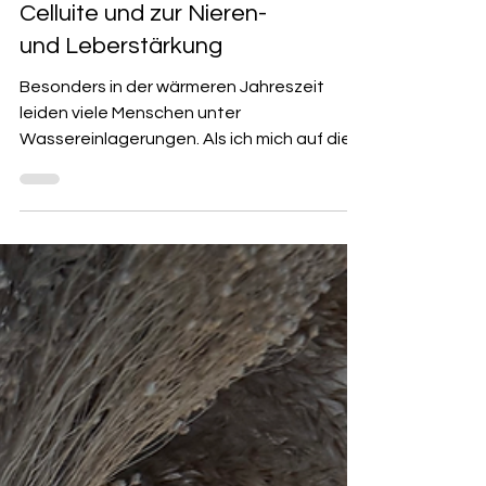
Wassereinlagerungen,
Celluite und zur Nieren-
und Leberstärkung
Besonders in der wärmeren Jahreszeit
leiden viele Menschen unter
Wassereinlagerungen. Als ich mich auf die
Suche nach Steinen machte, die dabei
unterstützend wirken können, fiel mir auf,
wie eng Themen wie Wassereinlagerungen,
Cellulite sowie Nieren- und
Leberbeschwerden miteinander verbunden
sind. Auch die Heilsteine, die laut
Steinheilkunde bei diesen Beschwerden
eingesetzt werden können, ähneln sich
sehr. Deshalb möchte ich zunächst auf die
entsprechenden Organe eingehen