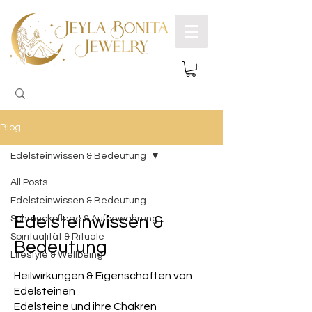
Blog
Edelsteinwissen & Bedeutung
All Posts
Edelsteinwissen & Bedeutung
Edelsteinwissen &
Schmuckpflege & Aufbewahrung
Spiritualität & Rituale
Bedeutung
Lifestyle & Wellbeing
Heilwirkungen & Eigenschaften von
Edelsteinen
Edelsteine und ihre Chakren