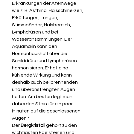
Erkrankungen der Atemwege
wie z. B. Asthma, Halsschmerzen,
Erkältungen, Lungen,
Stimmbänder, Halsbereich,
Lymphdrüsen und bei
Wasseransammlungen. Der
Aquamarin kann den
Hormonhaushalt über die
Schilddrüse und Lymphdrüsen
harmonisieren. Er hat eine
kühlende Wirkung und kann
deshalb auch bei brennenden
und überanstrengten Augen
helfen. Am besten legt man
dabei den Stein für ein paar
Minuten auf die geschlossenen
Augen.*
Der
Bergkristall
gehört zu den
wichtigsten Edelsteinen und