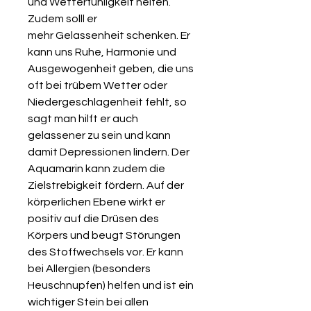
und Wetterfühligkeit helfen.
Zudem solll er
mehr Gelassenheit schenken. Er
kann uns Ruhe, Harmonie und
Ausgewogenheit geben, die uns
oft bei trübem Wetter oder
Niedergeschlagenheit fehlt, so
sagt man hilft er auch
gelassener zu sein und kann
damit Depressionen lindern. Der
Aquamarin kann zudem die
Zielstrebigkeit fördern. Auf der
körperlichen Ebene wirkt er
positiv auf die Drüsen des
Körpers und beugt Störungen
des Stoffwechsels vor. Er kann
bei Allergien (besonders
Heuschnupfen) helfen und ist ein
wichtiger Stein bei allen