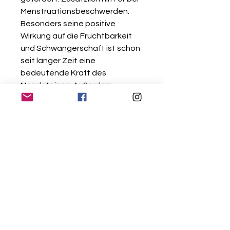
Menstruationsbeschwerden.
Besonders seine positive
Wirkung auf die Fruchtbarkeit
und Schwangerschaft ist schon
seit langer Zeit eine
bedeutende Kraft des
Mondsteines. Außerdem
schenkt der Edelstein Frauen
Heiterkeit, Lebenskraft und
Ausgeglichenheit. Ihre
jugendliche Ausstrahlung wird
bestärkt. Insgesamt wirkt der
Mondstein positiv auf das
gesamte Drüsensystem und
regt den Stoffwechsel an. *
*Quelle: edelsteine.net / ruebe-
zahl.net