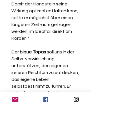
Damit der Mondstein seine
Wirkung optimal entfalten kann,
sollte er möglichst über einen
längeren Zeitraum getragen
werden, im Idealfall direkt am
Körper. *
Der
blaue Topas
soll uns in der
Selbstverwirklichung
unterstützen, den eigenen
inneren Reichtum zu entdecken,
das eigene Leben
selbstbestimmt zu führen. Er
soll schützen vor falschen
Freunden bewahren, Zauberei
und dem bösen Blick, wirkt
inspirierend. Er soll eine
harmonische Verbindung zur
Umwelt und Rückanbindung zur