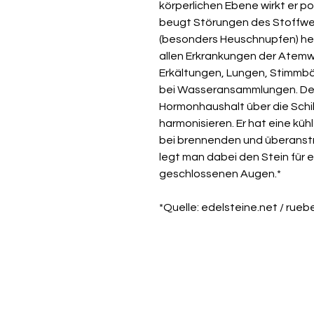
körperlichen Ebene wirkt er po
beugt Störungen des Stoffwech
(besonders Heuschnupfen) helf
allen Erkrankungen der Atemw
Erkältungen, Lungen, Stimmbä
bei Wasseransammlungen. De
Hormonhaushalt über die Sch
harmonisieren. Er hat eine kü
bei brennenden und überanst
legt man dabei den Stein für e
geschlossenen Augen.*
*Quelle: edelsteine.net / rueb