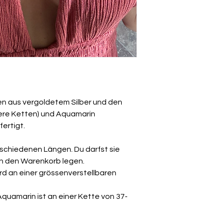
ungetragenen Zust
n aus vergoldetem Silber und den
ere Ketten) und Aquamarin
ertigt.
rschiedenen Längen. Du darfst sie
in den Warenkorb legen.
d an einer grössenverstellbaren
quamarin ist an einer Kette von 37-