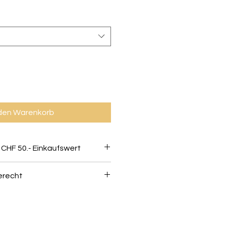
 den Warenkorb
 CHF 50.- Einkaufswert
erecht
können innerhalb von 10 Tagen
stenlos umgetauscht werden -
ind in einem einwandfreien und