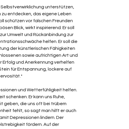
er Selbstverwirklichung unterstützen,
m zu entdecken, das eigene Leben
soll schützen vor falschen Freunden
en Blick, wirkt inspirierend. Er soll
 zur Umwelt und Rückanbindung zur
ntrationsschwäche helfen. Er soll die
altung der künstlerischen Fähigkeiten
hlossenen sowie aufrichtigen Art und
r Erfolg und Anerkennung verhelfen
Stein für Entspannung, lockere auf
ervosität.*
ssionen und Wetterfühligkeit helfen.
it schenken. Er kann uns Ruhe,
 geben, die uns oft bei trübem
eit fehlt, so sagt man hilft er auch
amit Depressionen lindern. Der
strebigkeit fördern. Auf der