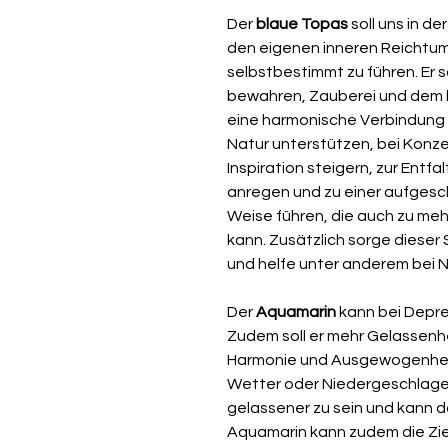
Der
blaue Topas
soll uns in d
den eigenen inneren Reichtu
selbstbestimmt zu führen. Er 
bewahren, Zauberei und dem bös
eine harmonische Verbindung
Natur unterstützen, bei Konze
Inspiration steigern, zur Entf
anregen und zu einer aufgesc
Weise führen, die auch zu meh
kann. Zusätzlich sorge dieser 
und helfe unter anderem bei N
Der
Aquamarin
kann bei Depre
Zudem soll er mehr Gelassenhe
Harmonie und Ausgewogenheit
Wetter oder Niedergeschlagenh
gelassener zu sein und kann d
Aquamarin kann zudem die Ziel