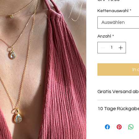
Kettenauswahl
*
Auswählen
Anzahl
*
In
Gratis Versand ab
10 Tage Rückgab
Alle Schmuckstücke 
retourniert oder ko
vorausgesetzt sie s