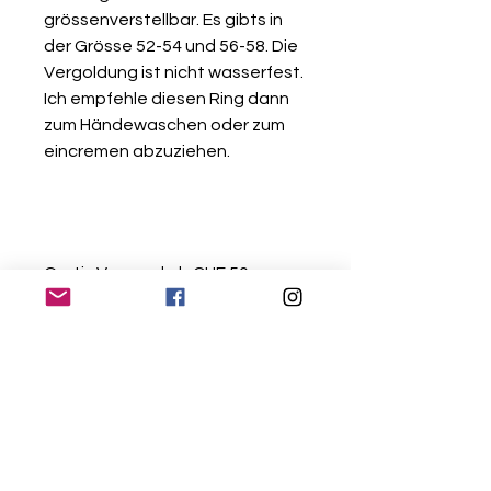
grössenverstellbar. Es gibts in
der Grösse 52-54 und 56-58. Die
Vergoldung ist nicht wasserfest.
Ich empfehle diesen Ring dann
zum Händewaschen oder zum
eincremen abzuziehen.
Gratis Versand ab CHF 50.-
Einkaufswert
10 Tage Rückgaberecht
Alle Schmuckstücke können
innerhalb von 10 Tagen retourniert
oder kostenlos umgetauscht
werden - vorausgesetzt sie sind in
Kontakt
einem einwandfreien und