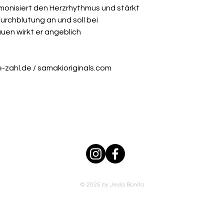
monisiert den Herzrhythmus und stärkt
urchblutung an und soll bei
auen wirkt er angeblich
e-zahl.de / samakioriginals.com
© 2025 by Jeyla Bonita