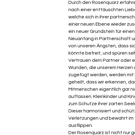
Durch den Rosenquarz erfahre
nach einer enttäuschten Liebe
welche sich in ihrer partners
einer neuen Ebene wieder zu
ein neuer Grundstein für einen
Neuanfang in Partnerschaft u
von unseren Ängsten, dass si
könnte befreit, und spüren seh
Vertrauen dem Partner oder 
Wunden, die unserem Herzen 
zugefügt werden, werden mit
geheilt, dass wir erkennen, d
Mitmenschen eigentlich gar nic
auffassen. Kleinkinder und Ki
zum Schutze ihrer zarten Seel
Dieser harmonisiert und schütz
Verletzungen und bewahrt im f
ausflippen.
Der Rosenquarz ist nicht nur 