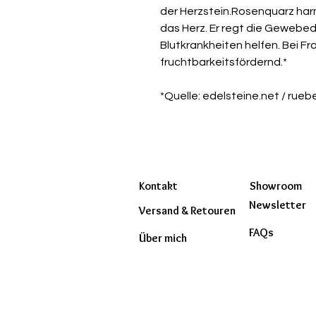
der Herzstein.Rosenquarz har
das Herz. Er regt die Gewebed
Blutkrankheiten helfen. Bei Fr
fruchtbarkeitsfördernd.*
*Quelle: edelsteine.net / rueb
Kontakt
Showroom
Newsletter
Versand & Retouren
FAQs
Über mich