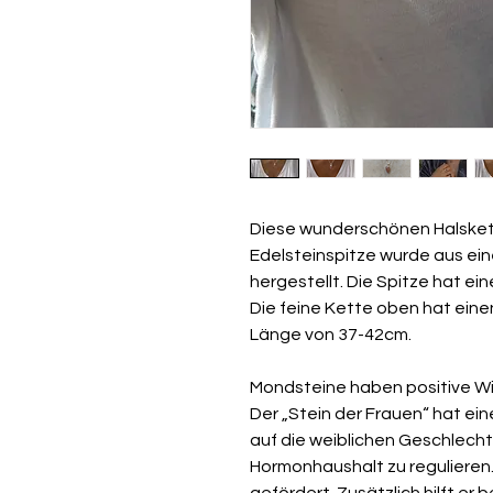
Diese wunderschönen Halskett
Edelsteinspitze wurde aus ei
hergestellt. Die Spitze hat ei
Die feine Kette oben hat ein
Länge von 37-42cm.
Mondsteine haben positive Wi
Der „Stein der Frauen“ hat e
auf die weiblichen Geschlecht
Hormonhaushalt zu regulieren.
gefördert. Zusätzlich hilft e