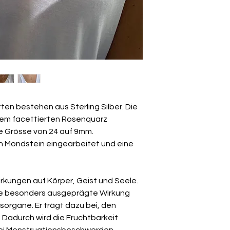
ungetragenen Zust
en bestehen aus Sterling Silber. Die
nem facettierten Rosenquarz
ne Grösse von 24 auf 9mm.
en Mondstein eingearbeitet und eine
rkungen auf Körper, Geist und Seele.
ine besonders ausgeprägte Wirkung
sorgane. Er trägt dazu bei, den
 Dadurch wird die Fruchtbarkeit
r bei Menstruationsbeschwerden.