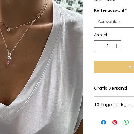
Kettenauswahl
*
Auswählen
Anzahl
*
In
Gratis Versand
Deine Einkäufe wer
10 Tage Rückgab
kostenlos innerhalb
Alle Schmuckstücke 
retourniert oder ko
vorausgesetzt sie s