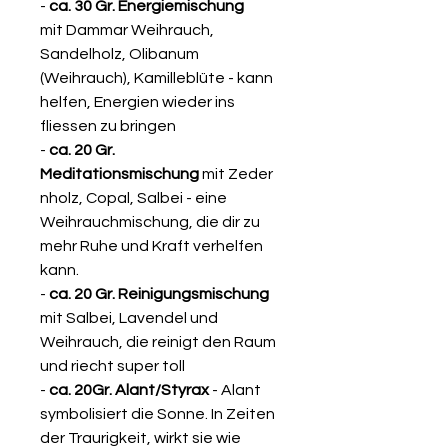
-
ca.
30 Gr. Energiemischung
mit Dammar Weihrauch,
Sandelholz, Olibanum
(Weihrauch), Kamilleblüte - kann
helfen, Energien wieder ins
fliessen zu bringen
-
ca.
20 Gr.
Meditationsmischung
mit Zeder
nholz, Copal, Salbei - eine
Weihrauchmischung, die dir zu
mehr Ruhe und Kraft verhelfen
kann.
-
ca. 20 Gr. Reinigungsmischung
mit Salbei, Lavendel und
Weihrauch, die reinigt den Raum
und riecht super toll
-
ca. 20Gr. Alant/Styrax
- Alant
symbolisiert die Sonne. In Zeiten
der Traurigkeit, wirkt sie wie