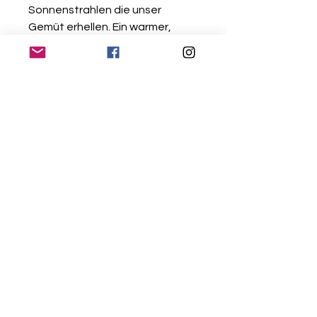
Sonnenstrahlen die unser
Gemüt erhellen. Ein warmer,
angenehmer Schokoladig-
süsser Geruch. Styrax wirkt
entspannend auf unsere
Gefühle, es macht weich,
empfindsam und vertreibt
negative Gedanken. Auch als
wertvoller Helfer bei
Einschlafproblemen bekannt.
-
ca. 15Gr. Segen
- mit Myrrhe,
Dammar, Iriswurzel, Alant,
Lavendel, Orangenschale,
Orangenblüte, Patchouli &
Zimtrinde. Sie soll den
Wohnraum schützen und
segnen, eine angenehme
Atmosphäre sowie das Gefühl
von Geborgenheit schenken.