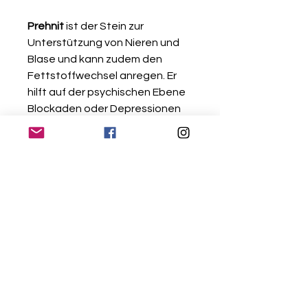
Prehnit
ist der Stein zur
Unterstützung von Nieren und
Blase und kann zudem den
Fettstoffwechsel anregen. Er
hilft auf der psychischen Ebene
Blockaden oder Depressionen
zu lösen, die durch
unverarbeitete oder
unterdrückte seelische
Konflikte, Erinnerungen oder
Erfahrungen entstanden sind. Er
kann die Wahrnehmung für sich
selbst und der Umwelt stärken
und fördert somit mehr
Selbstakzeptanz. Die Wirkungen
des gelben und grünen Prehnit
sind gleich, nur dass der grüne
um einiges kräftiger wirkt und