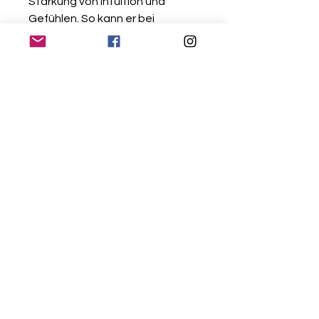
Stärkung von Intuition und
Gefühlen. So kann er bei
mangelndem Selbstvertrauen
und starken
Stimmungsschwankungen
behilflich sein. Er soll auch zur
Traumerinnerung
beitragen. Einerseits ist er ein
guter Begleiter für Personen, die
nahe am Wasser gebaut sind,
andererseits kann man mit ihm
besser Gefühle zulassen und
auch einmal weinen. Seine
harmonisierende und
ausgleichende Wirkung auf die
Psyche wird von vielen
Menschen geschätzt, nicht nur
von Frauen.
Damit der Mondstein seine