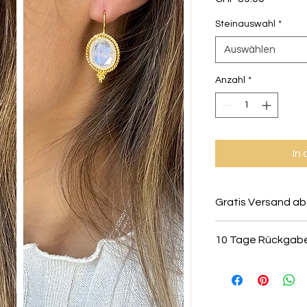
Steinauswahl
*
Auswählen
Anzahl
*
In
Gratis Versand ab
10 Tage Rückgab
Alle Schmuckstücke 
retourniert oder ko
vorausgesetzt sie s