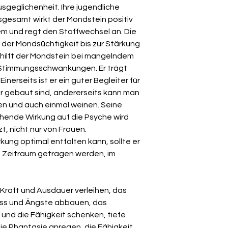
sgeglichenheit. Ihre jugendliche
nsgesamt wirkt der Mondstein positiv
 und regt den Stoffwechsel an. Die
 der Mondsüchtigkeit bis zur Stärkung
o hilft der Mondstein bei mangelndem
 Stimmungsschwankungen. Er trägt
inerseits ist er ein guter Begleiter für
 gebaut sind, andererseits kann man
en und auch einmal weinen. Seine
hende Wirkung auf die Psyche wird
, nicht nur von Frauen.
kung optimal entfalten kann, sollte er
n Zeitraum getragen werden, im
e Kraft und Ausdauer verleihen, das
ss und Ängste abbauen, das
und die Fähigkeit schenken, tiefe
 die Phantasie anregen, die Fähigkeit