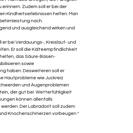
zu erinnern. Zudem
soll er bei der
en Kindheitserlebnissen helfen. Man
Gehirnleistung nach.
higend und ausgleichend wirken und
l er bei Verdauungs-, Kreislauf- und
n. Er soll die Kälteempfindlichkeit
 helfen, das Säure-Basen-
bilisieren sowie
ng haben. Desweiteren soll er
e Hautprobleme wie Juckreiz
beschwerden und Augenproblemen
Stein, der gut bei Wetterfühligkeit
ungen können allenfalls
t werden. Der Labradorit soll zudem
und
Knochenschmerzen vorbeugen.*