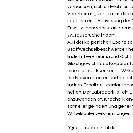
verbessern, sich an Erlebtes 
Verarbeitung von traumatisch
sagt ihm eine Aktivierung der 
Er soll zudem sehr stark beru
Wutausbrüche lindern.
Auf der körperlichen Ebene sol
Stoffwechselbeschwerden helfe
lindern, bei Rheuma und Gicht
Gleichgewicht des Körpers sta
eine blutdrucksenkende Wirku
die
Nerven stärken und manch
lindern.
Er soll bei Kreislauf
helfen.
Der Labradorit ist ein 
anzuwenden ist. Knocherkrank
schneller gelindert und geheil
Wirbelsäulenverkrümmungen
*Quelle: ruebe-zahl.de