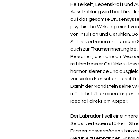
Heiterkeit, Lebenskraft und Au
Ausstrahlung wird bestärkt. I
auf das gesamte Drüsensystem
psychische Wirkung reicht von
von Intuition und Gefühlen. S
Selbstvertrauen und starken
auch zur Traumerinnerung bei. E
Personen, die nahe am Wasser
mit ihm besser Gefühle zulass
harmonisierende und ausgleic
von vielen Menschen geschätzt
Damit der Mondstein seine Wir
möglichst über einen längere
Idealfall direkt am Körper.
Der
Labradorit
soll eine inner
Selbstvertrauen stärken,
Stre
Erinnerungsvermögen stärken 
Gefühle zu empfinden.
Er soll