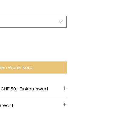
 den Warenkorb
 CHF 50.- Einkaufswert
erecht
können innerhalb von 10 Tagen
stenlos umgetauscht werden -
ind in einem einwandfreien und