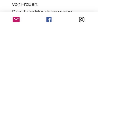
von Frauen.
Damit der Mondstein seine
Wirkung optimal entfalten kann,
sollte er möglichst über einen
längeren Zeitraum getragen
werden, im Idealfall direkt am
Körper. *
*Quelle: edelsteine.net /
heilsteine-ratgeber.net
Gratis Versand ab CHF 50.-
Einkaufswert
10 Tage Rückgaberecht
Alle Schmuckstücke können