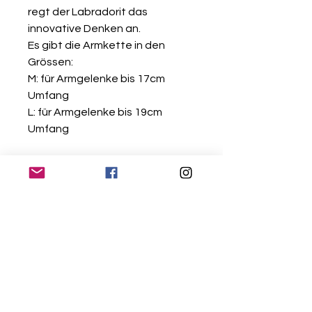
regt der Labradorit das
innovative Denken an.
Es gibt die Armkette in den
Grössen:
M: für Armgelenke bis 17cm
Umfang
L: für Armgelenke bis 19cm
Umfang
Gratis Versand ab CHF 50.-
Einkaufswert
Kontakt
Versand & Retouren