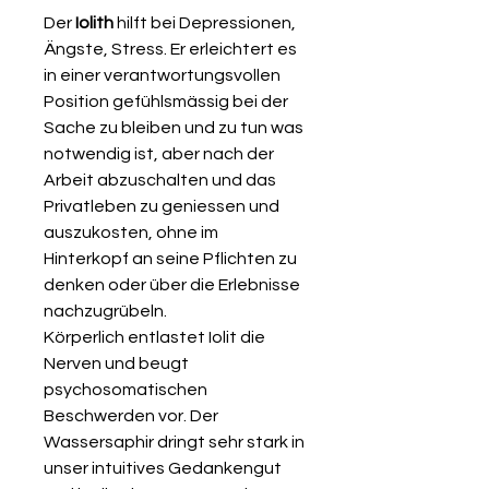
Der
Iolith
hilft bei Depressionen,
Ängste, Stress.
Er erleichtert es
in einer verantwortungsvollen
Position gefühlsmässig bei der
Sache zu bleiben und zu tun was
notwendig ist, aber nach der
Arbeit abzuschalten und das
Privatleben zu geniessen und
auszukosten, ohne im
Hinterkopf an seine Pflichten zu
denken oder über die Erlebnisse
nachzugrübeln.
Körperlich entlastet Iolit die
Nerven und beugt
psychosomatischen
Beschwerden vor.
Der
Wassersaphir dringt sehr stark in
unser intuitives Gedankengut