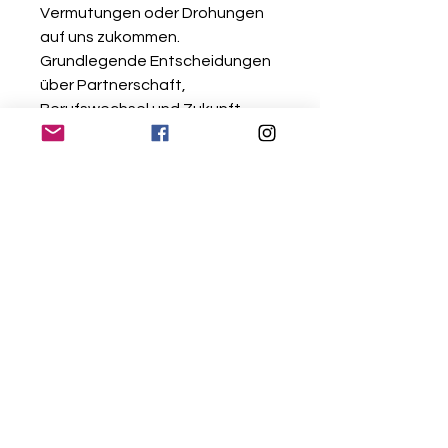
Vermutungen oder Drohungen
auf uns zukommen.
Grundlegende Entscheidungen
über Partnerschaft,
Berufswechsel und Zukunft
werden mit Hilfe des
Wassersaphirs ganz deutlich im
Geiste für uns beantwortet.
Er unterstützt die Verdauung
und den gesamten magen- und
Darmbereich. Sodbrennen,
Völlegefühl und
Blähungen können mit Iolith
bearbeitet werden. Er
stabilisiert auch den Kreislauf
und senkt den Blutdruck.
Dadurch wird das Herz entlastet
und den Nieren bleibt mehr Zeit
den Wasserhaushalt zu