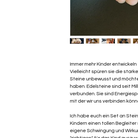
Immer mehr Kinder entwickeln e
Vielleicht spüren sie die star
Steine unbewusst und möchten
haben. Edelsteine sind seit Mil
verbunden. Sie sind Energiesp
mit der wir uns verbinden kön
Ich habe euch ein Set an Ste
Kindern einen tollen Begleiter
eigene Schwingung und Wirkung
"richtigen" für das Kind auszu