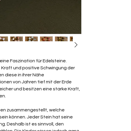
ine Faszination für Edelsteine.
ke Kraft und positive Schwingung der
 diese in ihrer Nähe
lionen von Jahren tief mit der Erde
eicher und besitzen eine starke Kraft,
nen.
inen zusammengestellt, welche
 sein können. Jeder Stein hat seine
. Deshalb ist es sinnvoll, den
wählen. Die Kinder wissen jedoch ganz