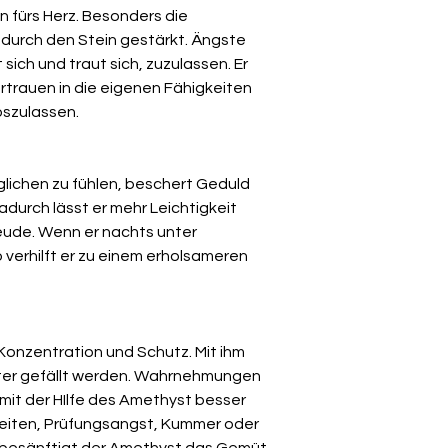
in fürs Herz. Besonders die
d durch den Stein gestärkt. Ängste
sich und traut sich, zuzulassen. Er
rtrauen in die eigenen Fähigkeiten
loszulassen.
glichen zu fühlen, beschert Geduld
Dadurch lässt er mehr Leichtigkeit
ude. Wenn er nachts unter
 verhilft er zu einem erholsameren
Konzentration und Schutz. Mit ihm
ter gefällt werden. Wahrnehmungen
mit der HIlfe des Amethyst besser
keiten, Prüfungsangst, Kummer oder
 besänftigt der Amethyst das Gemüt