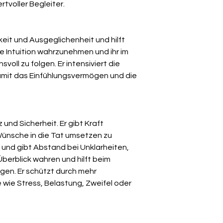
rtvoller Begleiter.
eit und Ausgeglichenheit und hilft
e Intuition wahrzunehmen und ihr im
voll zu folgen. Er intensiviert die
mit das Einfühlungsvermögen und die
 und Sicherheit. Er gibt Kraft
Wünsche in die Tat umsetzen zu
e und gibt Abstand bei Unklarheiten,
Überblick wahren und hilft beim
gen. Er schützt durch mehr
 wie Stress, Belastung, Zweifel oder