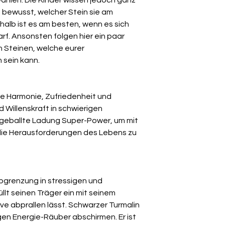
 bewusst, welcher Stein sie am
alb ist es am besten, wenn es sich
rf. Ansonsten folgen hier ein paar
n Steinen, welche eurer
h sein kann.
re Harmonie, Zufriedenheit und
d Willenskraft in schwierigen
 geballte Ladung Super-Power, um mit
 die Herausforderungen des Lebens zu
 Abgrenzung in stressigen und
llt seinen Träger ein mit seinem
e abprallen lässt. Schwarzer Turmalin
en Energie-Räuber abschirmen. Er ist