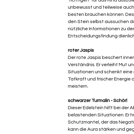
unbewusst und teilweise auch
besten brauchen können. Desh
den Stein selbst aussuchen da
nützliche Informationen zu de
Entscheidungsfindung dienlic
roter Jaspis
Der rote Jaspis beschert inne
Verständnis. Er verleiht Mut un
Situationen und schenkt eine
Tatkraft und frischer Energie
meistern.
schwarzer Turmalin - Schörl
Dieser Edelstein hilft bei der
belastenden Situationen. Er hü
Schutzmantel, der das Negativ
kann die Aura stärken und geg