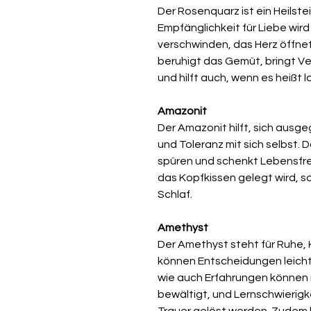
Der Rosenquarz ist ein Heilste
Empfänglichkeit für Liebe wir
verschwinden, das Herz öffnet 
beruhigt das Gemüt, bringt Ve
und hilft auch, wenn es heißt 
Amazonit
Der Amazonit hilft, sich ausge
und Toleranz mit sich selbst. 
spüren und schenkt Lebensfre
das Kopfkissen gelegt wird, so
Schlaf.
Amethyst
Der Amethyst steht für Ruhe, 
können Entscheidungen leich
wie auch Erfahrungen können 
bewältigt, und Lernschwierig
Trauer gelöst werden. Zudem