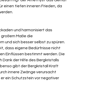
ür einen tiefen inneren Frieden, da
werden.
lockaden und harmonisiert das
in großem Maße die
n und sich besser selbst zu spüren.
it, dass eigene Bedürfnisse nicht
en Einflüssen bestimmt werden. Die
h Dank der Hilfe des Bergkristalls
enso gibt der Bergkristall Kraft
durch innere Zwänge verursacht
 er ein Schutzstein vor negativer