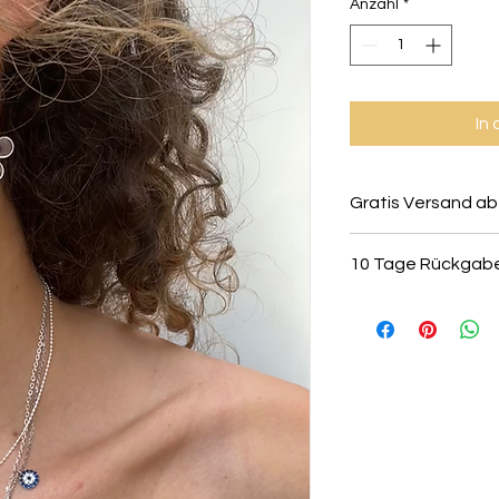
Anzahl
*
In
Gratis Versand ab
10 Tage Rückgab
Alle Schmuckstücke 
retourniert oder ko
vorausgesetzt sie s
ungetragenen Zust