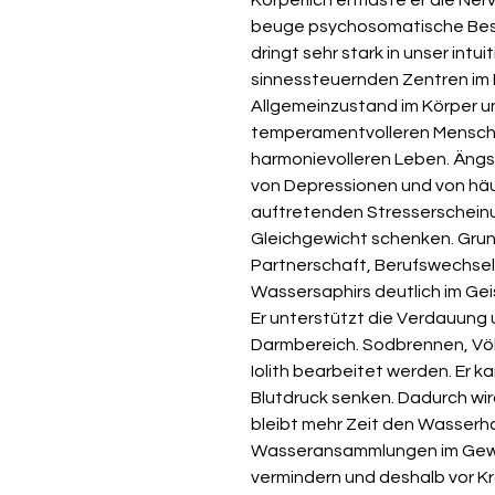
beuge psychosomatische Bes
dringt sehr stark in unser int
sinnessteuernden Zentren im 
Allgemeinzustand im Körper un
temperamentvolleren Mensche
harmonievolleren Leben. Ängs
von Depressionen und von häu
auftretenden Stresserscheinu
Gleichgewicht schenken. Gru
Partnerschaft, Berufswechsel 
Wassersaphirs deutlich im Ge
Er unterstützt die Verdauun
Darmbereich. Sodbrennen, Völ
Iolith bearbeitet werden. Er k
Blutdruck senken. Dadurch wir
bleibt mehr Zeit den Wasserha
Wasseransammlungen im Gewe
vermindern und deshalb vor 