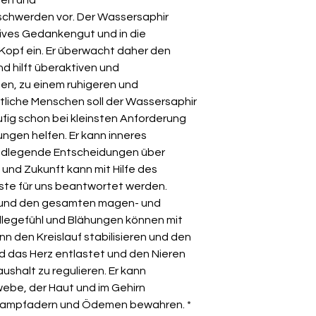
chwerden vor. Der Wassersaphir
uitives Gedankengut und in die
Kopf ein. Er überwacht daher den
d hilft überaktiven und
n, zu einem ruhigeren und
tliche Menschen soll der Wassersaphir
fig schon bei kleinsten Anforderung
ngen helfen. Er kann inneres
ndlegende Entscheidungen über
und Zukunft kann mit Hilfe des
iste für uns beantwortet werden.
g und den gesamten magen- und
legefühl und Blähungen können mit
ann den Kreislauf stabilisieren und den
d das Herz entlastet und den Nieren
ushalt zu regulieren. Er kann
be, der Haut und im Gehirn
Krampfadern und Ödemen bewahren. *