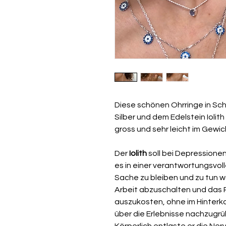
Diese schönen Ohrringe in Sc
Silber und dem Edelstein Iolit
gross und sehr leicht im Gewic
Der
Iolith
soll bei Depressionen
es in einer verantwortungsvol
Sache zu bleiben und zu tun w
Arbeit abzuschalten und das 
auszukosten, ohne im Hinterko
über die Erlebnisse nachzugrü
Körperlich entlaste er die Ner