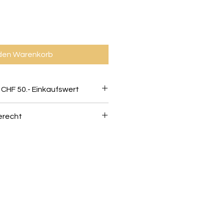
 den Warenkorb
 CHF 50.- Einkaufswert
erecht
können innerhalb von 10 Tagen
stenlos umgetauscht werden -
ind in einem einwandfreien und
and.