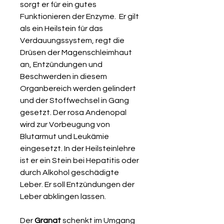
sorgt er für ein gutes
Funktionieren der Enzyme. Er gilt
als ein Heilstein für das
Verdauungssystem, regt die
Drüsen der Magenschleimhaut
an, Entzündungen und
Beschwerden in diesem
Organbereich werden gelindert
und der Stoffwechsel in Gang
gesetzt. Der rosa Andenopal
wird zur Vorbeugung von
Blutarmut und Leukämie
eingesetzt. In der Heilsteinlehre
ist er ein Stein bei Hepatitis oder
durch Alkohol geschädigte
Leber. Er soll Entzündungen der
Leber abklingen lassen.
Der
Granat
schenkt im Umgang