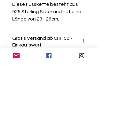
Diese Fusskette besteht aus
925 Sterling Silber und hat eine
Länge von 23 - 26cm.
Gratis Versand ab CHF 50.-
Einkaufswert
10 Tage Rückgaberecht
Alle Schmuckstücke können
innerhalb von 10 Tagen retourniert
oder kostenlos umgetauscht
werden - vorausgesetzt sie sind in
Kontakt
einem einwandfreien und
ungetragenen Zustand.
Versand & Retouren
Showroom
Newsletter