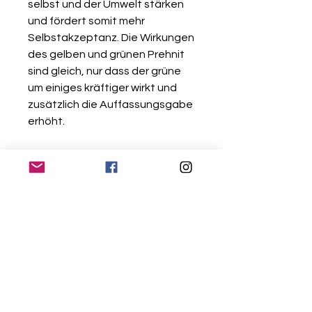
selbst und der Umwelt stärken
und fördert somit mehr
Selbstakzeptanz. Die Wirkungen
des gelben und grünen Prehnit
sind gleich, nur dass der grüne
um einiges kräftiger wirkt und
zusätzlich die Auffassungsgabe
erhöht.
Der Rutilquarz ist ein kräftiger
Stein, der schon seit vielen
tausend Jahren als Wahrheits-
und Schutzstein verehrt wird.
Menschen, die einen Rutilquarz
bei sich tragen, finden nicht nur
besser zur eigenen Wahrheit
und mehr Selbstverwirklichung,
sondern sie erreichen, dass
auch Mitmenschen ihnen