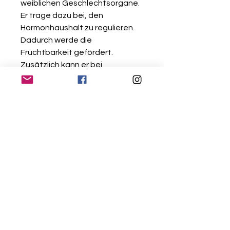
weiblichen Geschlechtsorgane.
Er trage dazu bei, den
Hormonhaushalt zu regulieren.
Dadurch werde die
Fruchtbarkeit gefördert.
Zusätzlich kann er bei
Menstruationsbeschwerden
helfen. Besonders seine positive
Wirkung auf die Fruchtbarkeit
und Schwangerschaft sagt man
dem Stein schon seit langer Zeit
nach. Außerdem
schenke der Edelstein Frauen
Heiterkeit, Lebenskraft und
Ausgeglichenheit. Insgesamt
wirke er positiv auf das gesamte
Drüsensystem und rege den
Stoffwechsel an. Die psychische
Wirkung reiche von der