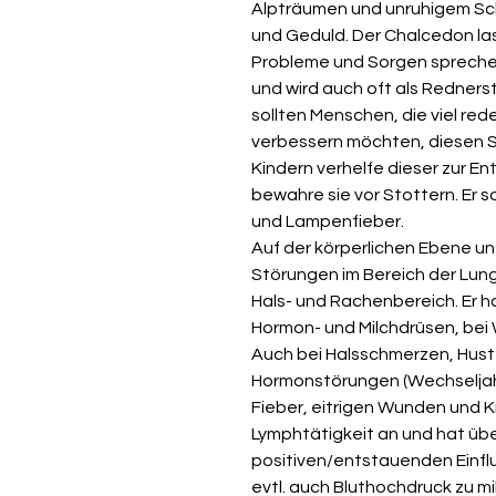
Alpträumen und unruhigem Sch
und Geduld. Der Chalcedon las
Probleme und Sorgen sprechen
und wird auch oft als Redners
sollten Menschen, die viel red
verbessern möchten, diesen S
Kindern verhelfe dieser zur E
bewahre sie vor Stottern. Er 
und Lampenfieber.
Auf der körperlichen Ebene u
Störungen im Bereich der Lu
Hals- und Rachenbereich. Er h
Hormon- und Milchdrüsen, bei 
Auch bei Halsschmerzen, Huste
Hormonstörungen (Wechseljahre
Fieber, eitrigen Wunden und K
Lymphtätigkeit an und hat übe
positiven/entstauenden Einflu
evtl. auch Bluthochdruck zu mi