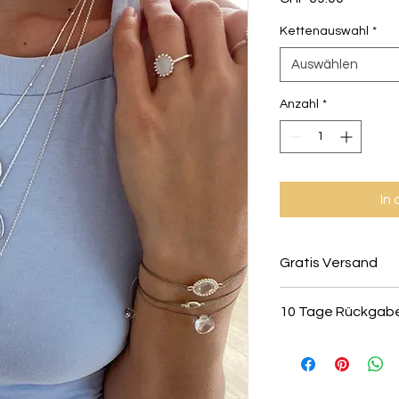
Kettenauswahl
*
Auswählen
Anzahl
*
In
Gratis Versand
Deine Einkäufe wer
10 Tage Rückgab
kostenlos innerhalb
Alle Schmuckstücke 
retourniert oder ko
vorausgesetzt sie s