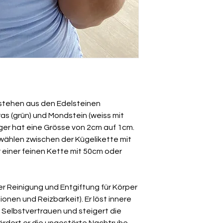
ungetragenen Zust
stehen aus den Edelsteinen
as (grün) und Mondstein (weiss mit
er hat eine Grösse von 2cm auf 1cm.
 wählen zwischen der Kügelikette mit
 einer feinen Kette mit 50cm oder
der Reinigung und Entgiftung für Körper
ionen und Reizbarkeit). Er löst innere
r Selbstvertrauen und steigert die
ördert er die ungestörte Nachtruhe -