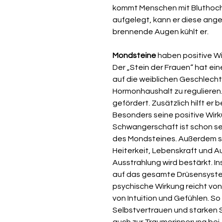
kommt Menschen mit Bluthoch
aufgelegt, kann er diese an
brennende Augen kühlt er.
Mondsteine
haben positive Wi
Der „Stein der Frauen“ hat e
auf die weiblichen Geschlecht
Hormonhaushalt zu regulieren.
gefördert. Zusätzlich hilft e
Besonders seine positive Wirk
Schwangerschaft ist schon se
des Mondsteines. Außerdem s
Heiterkeit, Lebenskraft und Au
Ausstrahlung wird bestärkt. I
auf das gesamte Drüsensystem
psychische Wirkung reicht von
von Intuition und Gefühlen. S
Selbstvertrauen und starken
auch zur Traumerinnerung bei. E