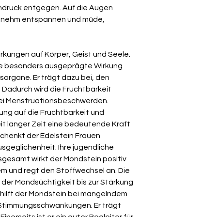
druck entgegen. Auf die Augen
genehm entspannen und müde,
rkungen auf Körper, Geist und Seele.
ine besonders ausgeprägte Wirkung
sorgane. Er trägt dazu bei, den
 Dadurch wird die Fruchtbarkeit
r bei Menstruationsbeschwerden.
ung auf die Fruchtbarkeit und
it langer Zeit eine bedeutende Kraft
chenkt der Edelstein Frauen
sgeglichenheit. Ihre jugendliche
nsgesamt wirkt der Mondstein positiv
 und regt den Stoffwechsel an. Die
 der Mondsüchtigkeit bis zur Stärkung
o hilft der Mondstein bei mangelndem
 Stimmungsschwankungen. Er trägt
inerseits ist er ein guter Begleiter für