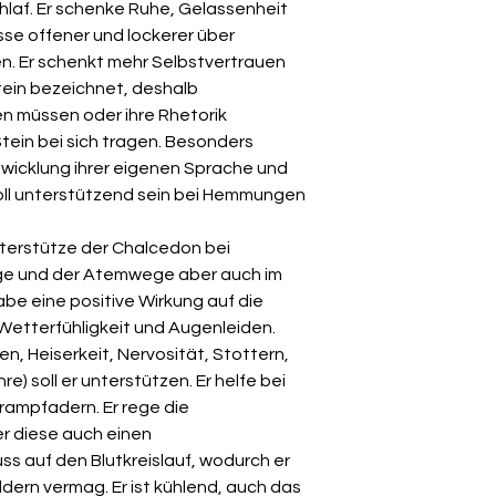
laf. Er schenke Ruhe, Gelassenheit
se offener und lockerer über
. Er schenkt mehr Selbstvertrauen
tein bezeichnet, deshalb
en müssen oder ihre Rhetorik
tein bei sich tragen. Besonders
ntwicklung ihrer eigenen Sprache und
soll unterstützend sein bei Hemmungen
nterstütze der Chalcedon bei
nge und der Atemwege aber auch im
abe eine positive Wirkung auf die
Wetterfühligkeit und Augenleiden.
n, Heiserkeit, Nervosität, Stottern,
) soll er unterstützen. Er helfe bei
rampfadern. Er rege die
r diese auch einen
ss auf den Blutkreislauf, wodurch er
ldern vermag. Er ist kühlend, auch das