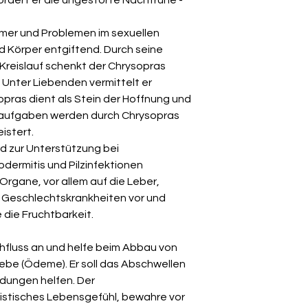
ummer und Problemen im sexuellen
nd Körper entgiftend. Durch seine
Kreislauf schenkt der Chrysopras
Unter Liebenden vermittelt er
opras dient als Stein der Hoffnung und
aufgaben werden durch Chrysopras
istert.
rd zur Unterstützung bei
dermitis und Pilzinfektionen
 Organe, vor allem auf die Leber,
t Geschlechtskrankheiten vor und
 die Fruchtbarkeit.
fluss an und helfe beim Abbau von
be (Ödeme). Er soll das Abschwellen
dungen helfen. Der
mistisches Lebensgefühl, bewahre vor