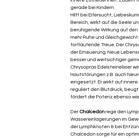
gerade bei Kindern.
Hilft bei Eifersucht, Liebesk
Bereich, wirkt auf die Seele u
beruhigende Wirkung auf den 
mehr Ruhe und Gleichgewicht. 
fortlaufende Treue. Der Chrys
der Erneuerung. Neue Lebens
besser und weitsichtiger geme
Chrysopras Edelsteinelixier wi
Hautstörungen z.B. auch Neuro
eingesetzt. Er wirkt auf innere
reguliert den Blutdruck, beug
fördert die Potenz ebenso wie
Der
Chalcedon
rege den Lymph
Wassereinlagerungen im Gewe
der Lymphknoten & bei Entzün
Chalcedon sorge für ein opti