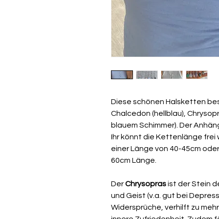
Diese schönen Halsketten be
Chalcedon (hellblau), Chrysopr
blauem Schimmer). Der Anhäng
Ihr könnt die Kettenlänge frei
einer Länge von 40-45cm oder
60cm Länge.
Der
Chrysopras
ist der Stein 
und Geist (v.a. gut bei Depress
Widersprüche, verhilft zu meh
innere Zufriedenheit. Zudem f