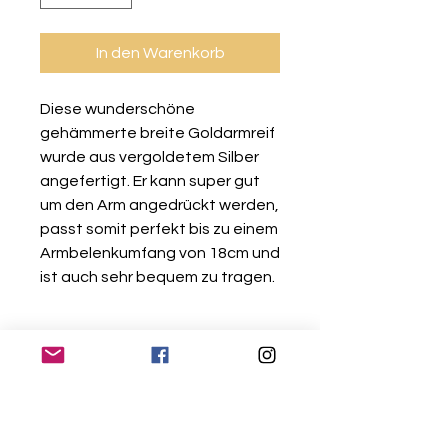
In den Warenkorb
Diese wunderschöne
gehämmerte breite Goldarmreif
wurde aus vergoldetem Silber
angefertigt. Er kann super gut
um den Arm angedrückt werden,
passt somit perfekt bis zu einem
Armbelenkumfang von 18cm und
ist auch sehr bequem zu tragen.
Gratis Versand
Deine Einkäufe werden nach
10 Tage Rückgaberecht
Zahlungseingang kostenlos