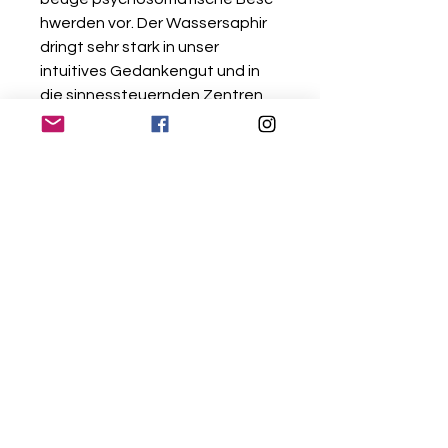
hwerden vor.
Der Wassersaphir
dringt sehr stark in unser
intuitives Gedankengut und in
die sinnessteuernden Zentren
im Kopf ein. Er überwacht daher
den Allgemeinzustand im Körper
und hilft überaktiven und
temperamentvolleren
Menschen, zu einem ruhigeren
und harmonievolleren Leben.
Ängstliche Menschen soll der
Wassersaphir von Depressionen
und von häufig schon bei
kleinsten Anforderung
auftretenden
Stresserscheinungen helfen. Er
kann inneres Gleichgewicht
schenken. Grundlegende