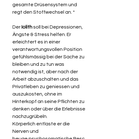
gesamte Drüsensystem und
regt den Stoffwechsel an. *
Der
Iolith
soll bei Depressionen,
Ängste & Stress helfen.
Er
erleichtert es in einer
verantwortungsvollen Position
gefühlsmässig bei der Sache zu
bleiben und zu tun was
notwendig ist, aber nach der
Arbeit abzuschalten und das
Privatleben zu geniessen und
auszukosten, ohne im
Hinterkopf an seine Pflichten zu
denken oder über die Erlebnisse
nachzugrübeln.
Körperlich entlaste er die
Nerven und
beuge psychosomatische Besc