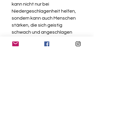
kann nicht nur bei
Niedergeschlagenheit helfen,
sondern kann auch Menschen
stärken, die sich geistig
schwach und angeschlagen
fühlen. Der Sonnenstein soll, wie
es in seinem Namen schon
verborgen ist, ein sonniges
Gemüt schenken. Der
Sonnenstein kann ein gesundes
Selbstwertgefühl schenken. Er
soll ein selbstsicheres Auftreten
bescheren, weil man mit sich
selbst zufriedener ist.
Auf der körperlichen Ebene ist er
durch seine wärmenden
Eigenschaften ein guter Helfer
bei allen Störungen des
Bewegungsapparates.