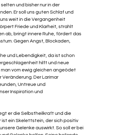
 selten und bisher nur in der
inden.
Er soll uns guten Schlaf und
uns weit in die Vergangenheit
örpert Friede und Klarheit, strahlt
en ab, bringt innere Ruhe, fördert das
hstum.
Gegen Angst, Blockaden,
che und Lebendigkeit, da ist schon
dergeschlagenheit hilft und neue
n man vom ewig gleichen angeödet
 der Veränderung.
Der Larimar
reunden, Untreue und
nser Inspiration und
gt er die Selbstheilkraft und die
ist ein Skelettstein, der sich positiv
sere Gelenke auswirkt. So soll er bei
 und Gelenke helfen. Seine heilende