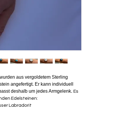
vorausgesetzt sie s
ungetragenen Zust
wurden aus vergoldetem Sterling
ein angefertigt. Er kann individuell
passt deshalb um jedes Armgelenk
.
Es
enden Edelsteinen:
ser Labradorit