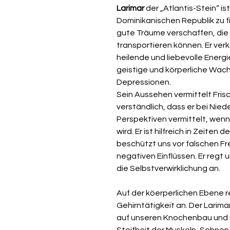
Larimar
der „Atlantis-Stein“ ist
Dominikanischen Republik zu f
gute Träume verschaffen, die 
transportieren können. Er verk
heilende und liebevolle Energi
geistige und körperliche Wac
Depressionen.
Sein Aussehen vermittelt Fris
verständlich, dass er bei Nie
Perspektiven vermittelt, wen
wird.
Er ist hilfreich in Zeiten
beschützt uns vor falschen F
negativen Einflüssen. Er regt u
die Selbstverwirklichung an.
Auf der köerperlichen Ebene re
Gehirntätigkeit an. Der Larimar 
auf unseren Knochenbau und un
Steifheit der Muskeln, Sehnen