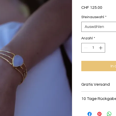
Preis
CHF 125.00
Steinauswahl
*
Auswählen
Anzahl
*
In
Gratis Versand
Deine Einkäufe wer
10 Tage Rückgab
kostenlos innerhalb
Alle Schmuckstücke 
retourniert oder ko