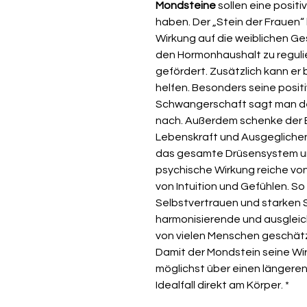
Mondsteine
sollen eine positi
haben. Der „Stein der Frauen
Wirkung auf die weiblichen Ge
den Hormonhaushalt zu reguli
gefördert. Zusätzlich kann e
helfen. Besonders seine posit
Schwangerschaft sagt man dem
nach. Außerdem schenke der E
Lebenskraft und Ausgeglichenh
das gesamte Drüsensystem un
psychische Wirkung reiche von
von Intuition und Gefühlen. S
Selbstvertrauen und starken
harmonisierende und ausgleic
von vielen Menschen geschätzt
Damit der Mondstein seine Wir
möglichst über einen längere
Idealfall direkt am Körper. *