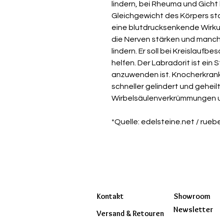
lindern, bei Rheuma und Gicht
Gleichgewicht des Körpers sta
eine blutdrucksenkende Wirku
die
Nerven stärken und manch
lindern.
Er soll bei Kreislauf
helfen.
Der Labradorit ist ein 
anzuwenden ist. Knocherkrank
schneller gelindert und geheil
Wirbelsäulenverkrümmungen
*Quelle: edelsteine.net / rueb
Kontakt
Showroom
Newsletter
Versand & Retouren