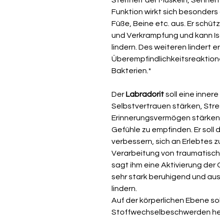
Funktion wirkt sich besonders
Füße, Beine etc. aus. Er schüt
und Verkrampfung und kann 
lindern. Des weiteren lindert er
Überempfindlichkeitsreaktion
Bakterien.*
Der
Labradorit
soll eine inner
Selbstvertrauen stärken,
Stre
Erinnerungsvermögen stärken 
Gefühle zu empfinden.
Er soll
verbessern, sich an Erlebtes 
Verarbeitung von traumatisch
sagt ihm eine Aktivierung der 
sehr stark beruhigend und au
lindern.
Auf der körperlichen Ebene sol
Stoffwechselbeschwerden helfe