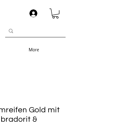
More
rmreifen Gold mit
abradorit &