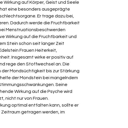
ve Wirkung auf Körper, Geist und Seele
“ hat eine besonders ausgeprägte
schlechtsorgane. Er trage dazu bei,
eren. Dadurch werde die Fruchtbarkeit
r bei Menstruationsbeschwerden
ive Wirkung auf die Fruchtbarkeit und
 Stein schon seit langer Zeit
delstein Frauen Heiterkeit,
eit. Insgesamt wirke er positiv auf
d rege den Stoffwechsel an. Die
 der Mondsüchtigkeit bis zur Stärkung
o helfe der Mondstein bei mangelndem
 Stimmungsschwankungen. Seine
hende Wirkung auf die Psyche wird
, nicht nur von Frauen.
kung optimal entfalten kann, sollte er
n Zeitraum getragen werden, im