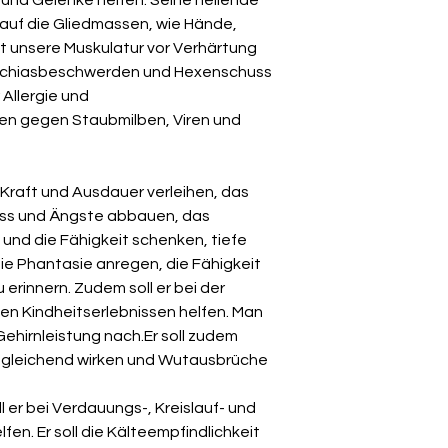
 auf die Gliedmassen, wie Hände,
zt unsere Muskulatur vor Verhärtung
Ischiasbeschwerden und Hexenschuss
 Allergie und
en gegen Staubmilben, Viren und
e Kraft und Ausdauer verleihen, das
ss und Ängste abbauen, das
und die Fähigkeit schenken, tiefe
 die Phantasie anregen, die Fähigkeit
zu erinnern. Zudem
soll er bei der
en Kindheitserlebnissen helfen. Man
Gehirnleistung nach.
Er soll zudem
sgleichend wirken und Wutausbrüche
l er bei Verdauungs-, Kreislauf- und
n. Er soll die Kälteempfindlichkeit