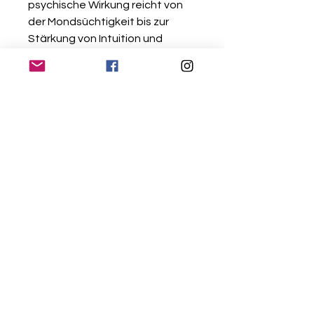
psychische Wirkung reicht von
der Mondsüchtigkeit bis zur
Stärkung von Intuition und
Gefühlen. So hilft
der Mondstein bei mangelndem
Selbstvertrauen und starken
Stimmungsschwankungen. Er
trägt auch zur Traumerinnerung
bei. Einerseits ist er ein guter
Begleiter für Personen, die nahe
am Wasser gebaut sind,
andererseits kann man mit ihm
besser Gefühle zulassen und
auch einmal weinen. Seine
harmonisierende und
ausgleichende Wirkung auf die
Psyche wird von vielen
Menschen geschätzt, nicht nur
von Frauen.