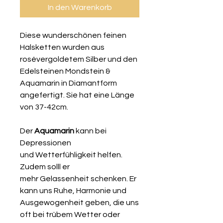
In den Warenkorb
Diese wunderschönen feinen
Halsketten wurden aus
rosévergoldetem Silber und den
Edelsteinen Mondstein &
Aquamarin in Diamantform
angefertigt. Sie hat eine Länge
von 37-42cm.
Der
Aquamarin
kann bei
Depressionen
und Wetterfühligkeit helfen.
Zudem solll er
mehr Gelassenheit schenken. Er
kann uns Ruhe, Harmonie und
Ausgewogenheit geben, die uns
oft bei trübem Wetter oder