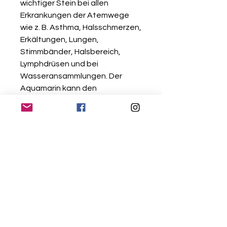
wichtiger Stein bei allen
Erkrankungen der Atemwege
wie z. B. Asthma, Halsschmerzen,
Erkältungen, Lungen,
Stimmbänder, Halsbereich,
Lymphdrüsen und bei
Wasseransammlungen. Der
Aquamarin kann den
Hormonhaushalt über die
Schilddrüse und Lymphdrüsen
harmonisieren. Er hat eine
kühlende Wirkung und kann
deshalb auch bei brennenden
und überanstrengten Augen
helfen. Am besten legt man
dabei den Stein für ein paar
Minuten auf die geschlossenen
Augen.*