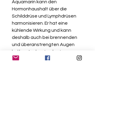
Aquamarin kann den
Hormonhaushalt über die
Schilddrüse und Lymphdrüsen
harmonisieren. Er hat eine
kühlende Wirkung und kann
deshalb auch bei brennenden
und überanstrengten Augen
helfen. Am besten legt man
dabei den Stein für ein paar
Minuten auf die geschlossenen
Augen.*
*Quelle: edelsteine.net / ruebe-
zahl.net /heilsteine-
ratgeber.net