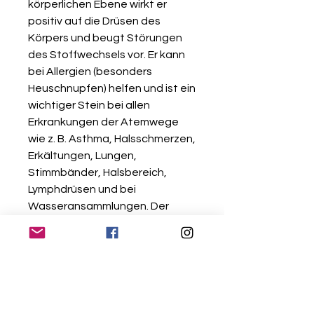
körperlichen Ebene wirkt er
positiv auf die Drüsen des
Körpers und beugt Störungen
des Stoffwechsels vor. Er kann
bei Allergien (besonders
Heuschnupfen) helfen und ist ein
wichtiger Stein bei allen
Erkrankungen der Atemwege
wie z. B. Asthma, Halsschmerzen,
Erkältungen, Lungen,
Stimmbänder, Halsbereich,
Lymphdrüsen und bei
Wasseransammlungen. Der
Aquamarin kann den
Hormonhaushalt über die
Schilddrüse und Lymphdrüsen
harmonisieren. Er hat eine
kühlende Wirkung und kann
deshalb auch bei brennenden