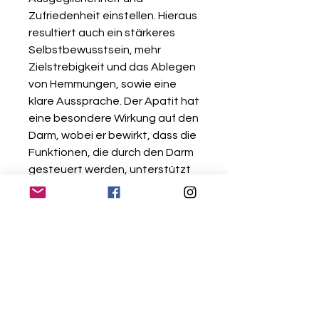
Zufriedenheit einstellen. Hieraus
resultiert auch ein stärkeres
Selbstbewusstsein, mehr
Zielstrebigkeit und das Ablegen
von Hemmungen, sowie eine
klare Aussprache. Der Apatit hat
eine besondere Wirkung auf den
Darm, wobei er bewirkt, dass die
Funktionen, die durch den Darm
gesteuert werden, unterstützt
werden, um optimal zu arbeiten.
Er begünstigt die
Fettverdauung. Ausserdem
kann er bei Arthrose,
Gelenkbeschwerden und
Knochenbrüchen helfen.
Es gibt die Armketten in drei