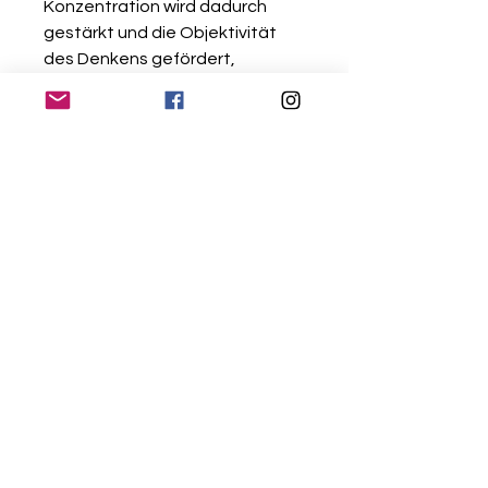
Konzentration wird dadurch
gestärkt und die Objektivität
des Denkens gefördert,
wodurch auch Entscheidungen
schneller gefällt werden können.
Er hilft zudem bei Lern- und
Konzentrationsschwierigkeiten.*
*Quelle: edelsteine.net / ruebe-
zahl.net
Gratis Versand ab CHF 50.-
Einkaufswert
10 Tage Rückgaberecht