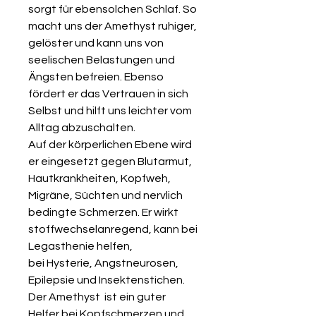
sorgt für ebensolchen Schlaf.
So
macht uns der Amethyst ruhiger,
gelöster und kann uns von
seelischen Belastungen und
Ängsten befreien. Ebenso
fördert er das Vertrauen in sich
Selbst und hilft uns leichter vom
Alltag abzuschalten.
Auf der körperlichen Ebene wird
er eingesetzt gegen Blutarmut,
Hautkrankheiten, Kopfweh,
Migräne, Süchten und nervlich
bedingte Schmerzen. Er wirkt
stoffwechselanregend, kann bei
Legasthenie helfen,
bei Hysterie, Angstneurosen,
Epilepsie und Insektenstichen.
Der Amethyst ist ein guter
Helfer bei Kopfschmerzen und