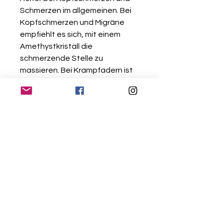
Schmerzen im allgemeinen. Bei
Kopfschmerzen und Migräne
empfiehlt es sich, mit einem
Amethystkristall die
schmerzende Stelle zu
massieren. Bei Krampfadern ist
es am besten den Stein direkt
aufzulegen. Um Nervosität zu
vermeiden, sollte man einen
Amethyst mit sich führen, oder
als Anhänger tragen. Bei starker
Nervosität ist es ratsam einen
Amethyst in die Hand zu nehmen
und dabei bewusst mit ihm zu
arbeiten. Um Stress, Hektik und
innerer Unruhe zu vermeiden
oder zu beseitigen kann ebenso
vorgegangen werden.
Gegen