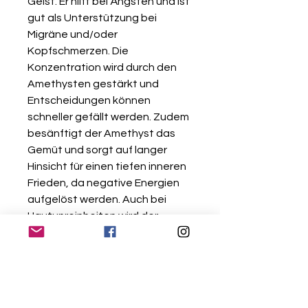
Geist. Er hilft bei Ängsten und ist
gut als Unterstützung bei
Migräne und/oder
Kopfschmerzen. Die
Konzentration wird durch den
Amethysten gestärkt und
Entscheidungen können
schneller gefällt werden. Zudem
besänftigt der Amethyst das
Gemüt und sorgt auf langer
Hinsicht für einen tiefen inneren
Frieden, da negative Energien
aufgelöst werden. Auch bei
Hautunreinheiten wird der
Amethyst als passenden Stein
empfohlen.
*Quelle: edelsteine.net / ruebe-