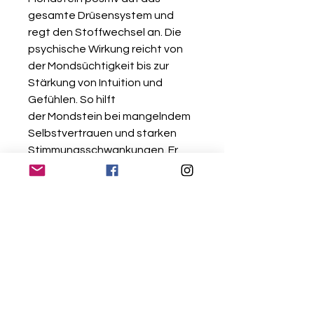
gesamte Drüsensystem und
regt den Stoffwechsel an. Die
psychische Wirkung reicht von
der Mondsüchtigkeit bis zur
Stärkung von Intuition und
Gefühlen. So hilft
der Mondstein bei mangelndem
Selbstvertrauen und starken
Stimmungsschwankungen. Er
trägt auch zur Traumerinnerung
bei. Einerseits ist er ein guter
Begleiter für Personen, die nahe
am Wasser gebaut sind,
andererseits kann man mit ihm
besser Gefühle zulassen und
auch einmal weinen. Seine
harmonisierende und
ausgleichende Wirkung auf die